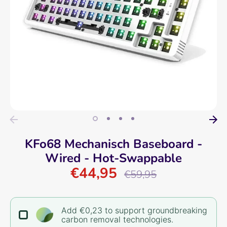
KFo68 Mechanisch Baseboard -
Wired - Hot-Swappable
€44,95
Regular
€59,95
price
Add €0,23 to support groundbreaking
carbon removal technologies.