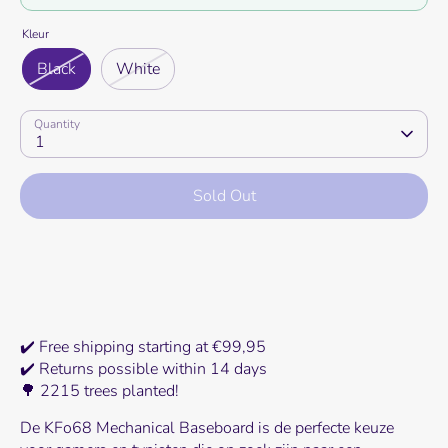
Kleur
Black
White
Quantity
1
Sold Out
More payment options
✔️ Free shipping starting at €99,95
✔️ Returns possible within 14 days
🌳 2215 trees planted!
De KFo68 Mechanical Baseboard is de perfecte keuze