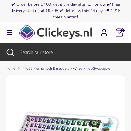
Skip
✔️
Order before 17:00, get it the day after tomorrow
✔️ Free
Currency
to
delivery starting at €99,95 ✔️
Return within 14 days
🌳
2215
Belgium (EUR €)
content
trees planted!
Search
Search
0
our
store
Search
Close
Search
search
our
store
Home
KFo68 Mechanisch Baseboard - Wired - Hot-Swappable