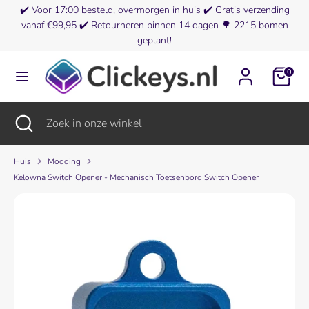
Verder
✔️
Voor 17:00 besteld, overmorgen in huis
✔️ Gratis verzending
Valuta
naar
vanaf €99,95 ✔️
Retourneren binnen 14 dagen
🌳
2215 bomen
België (EUR €)
inhoud
geplant!
Zoeken
Zoek
0
in
onze
winkel
Zoeken
Zoekopdracht
Zoek
sluiten
in
onze
winkel
Huis
Modding
Kelowna Switch Opener - Mechanisch Toetsenbord Switch Opener