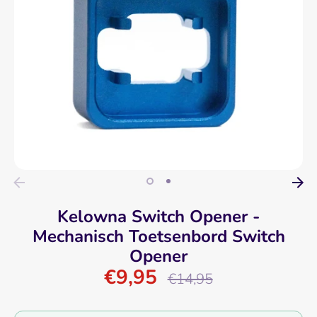
Kelowna Switch Opener -
Mechanisch Toetsenbord Switch
Opener
€9,95
Normale
€14,95
prijs