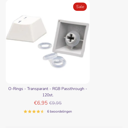
Sale
O-Rings - Transparant - RGB Passthrough -
120st.
Normale
€6,95
€9,95
prijs
6 beoordelingen