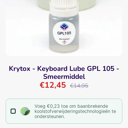
Krytox - Keyboard Lube GPL 105 -
Smeermiddel
€12,45
Normale
€14,95
prijs
Voeg €0,23 toe om baanbrekende
koolstofverwijderingstechnologieën te
ondersteunen.