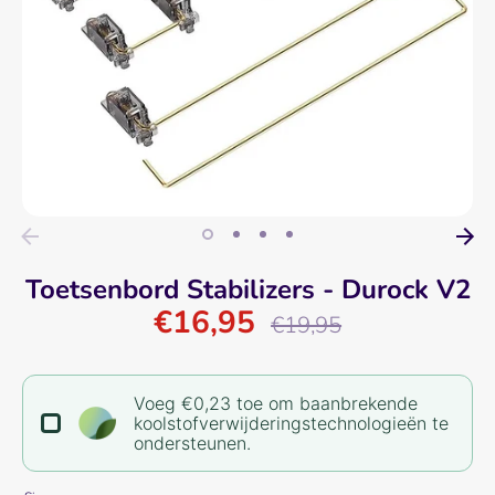
Toetsenbord Stabilizers - Durock V2
€16,95
Normale
€19,95
prijs
Voeg €0,23 toe om baanbrekende
koolstofverwijderingstechnologieën te
ondersteunen.