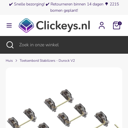
Verder
✔️
Snelle bezorging!
✔️
Retourneren binnen 14 dagen
🌳
2215
Valuta
naar
bomen geplant!
Duitsland (EUR €)
inhoud
0
Zoeken
Zoek
in
onze
Zoeken
Zoekopdracht
Zoek
winkel
sluiten
in
onze
winkel
Huis
Toetsenbord Stabilizers - Durock V2