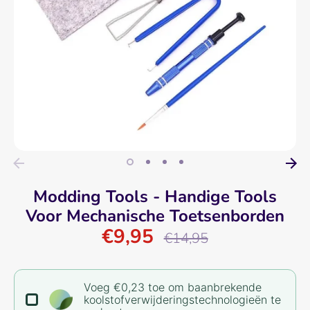
Modding Tools - Handige Tools
Voor Mechanische Toetsenborden
€9,95
Normale
€14,95
prijs
Voeg €0,23 toe om baanbrekende
koolstofverwijderingstechnologieën te