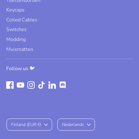
Toetsenborden
Keycaps
Coiled Cables
Switches
Modding
Muismatten
Follow us 🐦
Valuta
Taal
Finland (EUR €)
Nederlands