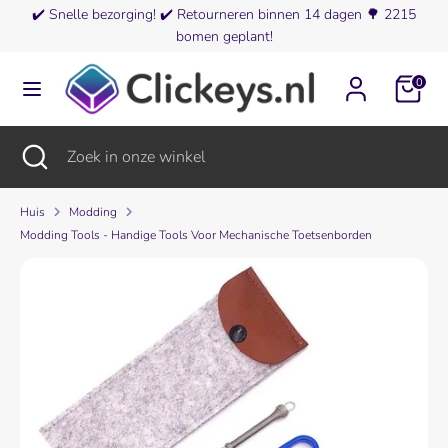
Verder
✔️
Snelle bezorging!
✔️
Retourneren binnen 14 dagen
🌳
2215
Valuta
naar
bomen geplant!
Finland (EUR €)
inhoud
0
Zoeken
Zoek
in
onze
Zoeken
Zoekopdracht
Zoek
winkel
sluiten
in
onze
winkel
Huis
Modding
Modding Tools - Handige Tools Voor Mechanische Toetsenborden