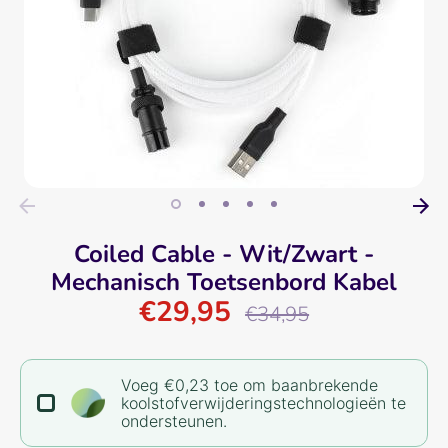
Coiled Cable - Wit/Zwart -
Mechanisch Toetsenbord Kabel
€29,95
Normale
€34,95
prijs
Voeg €0,23 toe om baanbrekende
koolstofverwijderingstechnologieën te
ondersteunen.