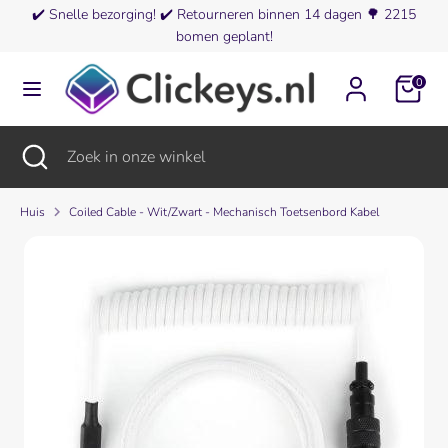
Verder
✔️
Snelle bezorging!
✔️
Retourneren binnen 14 dagen
🌳
2215
Valuta
naar
bomen geplant!
Finland (EUR €)
inhoud
0
Zoeken
Zoek
in
onze
Zoeken
Zoekopdracht
Zoek
winkel
sluiten
in
onze
winkel
Huis
Coiled Cable - Wit/Zwart - Mechanisch Toetsenbord Kabel