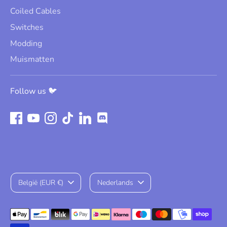
Coiled Cables
Switches
Modding
Muismatten
Follow us 🐦
Valuta
Taal
België (EUR €)
Nederlands
Geaccepteerde
betaalmethodes