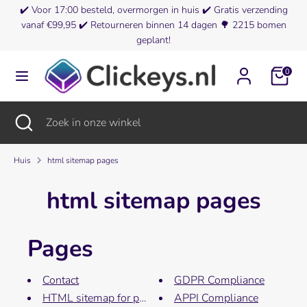
Verder
✔️
Voor 17:00 besteld, overmorgen in huis
✔️ Gratis verzending
Valuta
naar
vanaf €99,95 ✔️
Retourneren binnen 14 dagen
🌳
2215 bomen
België (EUR €)
inhoud
geplant!
Zoeken
Zoek
0
in
onze
winkel
Zoeken
Zoekopdracht
Zoek
sluiten
in
onze
winkel
Huis
html sitemap pages
html sitemap pages
Pages
Contact
GDPR Compliance
HTML sitemap for pages
APPI Compliance