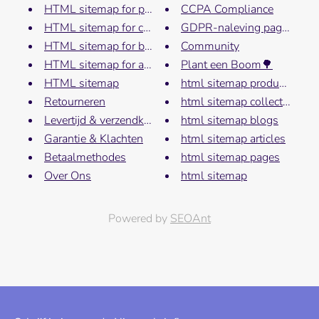
HTML sitemap for products
CCPA Compliance
HTML sitemap for collections
GDPR-naleving pagina
HTML sitemap for blogs
Community
HTML sitemap for articles
Plant een Boom🌳
HTML sitemap
html sitemap products
Retourneren
html sitemap collections
Levertijd & verzendkosten
html sitemap blogs
Garantie & Klachten
html sitemap articles
Betaalmethodes
html sitemap pages
Over Ons
html sitemap
Powered by
SEOAnt